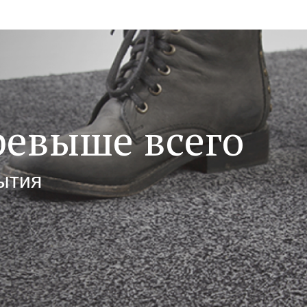
ревыше всего
ытия