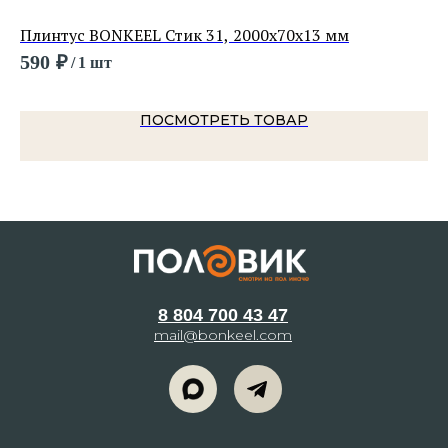
Плинтус BONKEEL Стик 31, 2000х70х13 мм
Пл
590
₽
27
/
1 шт
ПОСМОТРЕТЬ ТОВАР
8 804 700 43 47
mail@bonkeel.com