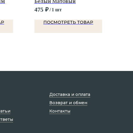
мм
Белый Матовый
Тас
475
₽
475
/
1 шт
АР
ПОСМОТРЕТЬ ТОВАР
Доставка и оплата
Возврат и обмен
татьи
Контакты
ответы