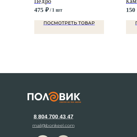
Педро
Кам
475
₽
150
/
1 шт
Р
ПОСМОТРЕТЬ ТОВАР
8 804 700 43 47
mail@bonkeel.com