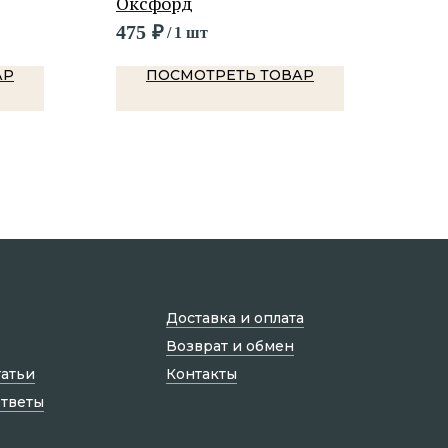
Оксфорд
270
475
₽
955
/
1 шт
АР
ПОСМОТРЕТЬ ТОВАР
Доставка и оплата
Возврат и обмен
татьи
Контакты
ответы