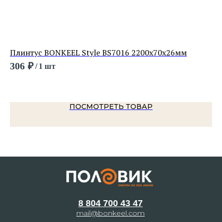
Плинтус BONKEEL Style BS7016 2200х70х26мм
Пл
Ко
306
₽
/
1 шт
14
ПОСМОТРЕТЬ ТОВАР
8 804 700 43 47
mail@bonkeel.com