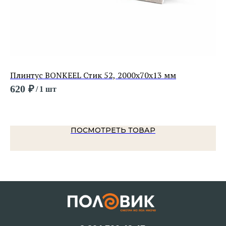
Плинтус BONKEEL Стик 52, 2000х70х13 мм
Пл
22
620
₽
/
1 шт
26
ПОСМОТРЕТЬ ТОВАР