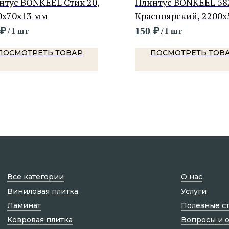
нтус BONKEEL Стик 20,
Плинтус BONKEEL 58
0х70х13 мм
Красноярский, 2200х
мм
₽
150
₽
/
1 шт
/
1 шт
ПОСМОТРЕТЬ ТОВАР
ПОСМОТРЕТЬ ТОВ
Все категории
О нас
Виниловая плитка
Услуги
Ламинат
Полезные с
Ковровая плитка
Вопросы и 