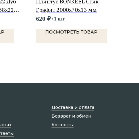
22 Дуб
Плинтус BONKEEL Стик
Пли
58х22
Графит 2000х70х13 мм
ВС6
220
620
₽
148
/
1 шт
АР
ПОСМОТРЕТЬ ТОВАР
Доставка и оплата
Возврат и обмен
татьи
Контакты
ответы