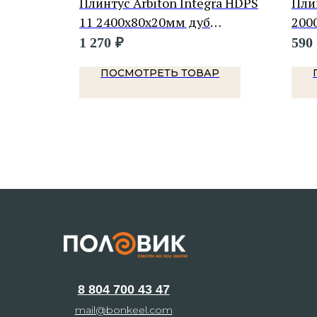
or
Плинтус Arbiton Integra HDPS
Пли
 -
11 2400х80х20мм дуб
200
персидский
1 270
₽
590
Р
ПОСМОТРЕТЬ ТОВАР
8 804 700 43 47
mail@bonkeel.com