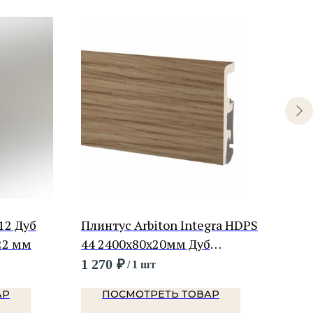
12 Дуб
Плинтус Arbiton Integra HDPS
Пли
22 мм
44 2400х80х20мм Дуб
BS7
манориал
1 270
₽
276
/
1 шт
АР
ПОСМОТРЕТЬ ТОВАР