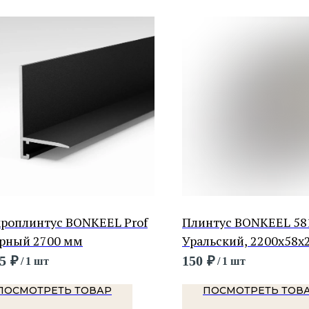
роплинтус BONKEEL Prof
Плинтус BONKEEL 58
ерный 2700 мм
Уральский, 2200х58х
5
₽
150
₽
/
1 шт
/
1 шт
ПОСМОТРЕТЬ ТОВАР
ПОСМОТРЕТЬ ТОВ