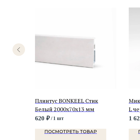
к 41
Плинтус BONKEEL Стик
Мик
Белый 2000х70х13 мм
L ч
620
₽
1 62
/
1 шт
Р
ПОСМОТРЕТЬ ТОВАР