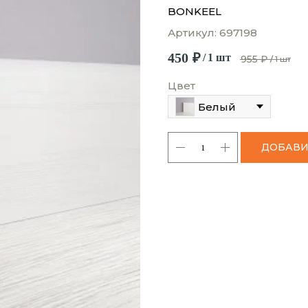
BONKEEL
Артикул:
697198
450
₽
/
1 шт
955
₽
/
1 шт
Цвет
Белый
ДОБАВИ