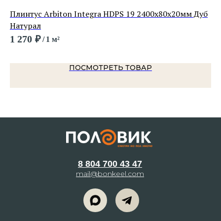
Плинтус Arbiton Integra HDPS 19 2400х80х20мм Дуб
Пл
Натурал
62
1 270
₽
/
1 м²
ПОСМОТРЕТЬ ТОВАР
8 804 700 43 47
mail@bonkeel.com