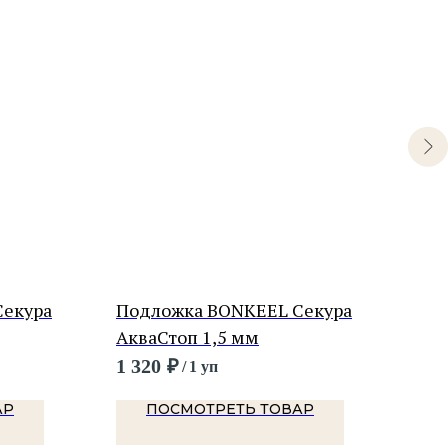
Секура
Подложка BONKEEL Секура
Под
АкваСтоп 1,5 мм
Тер
1 320
₽
825
/
1 уп
АР
ПОСМОТРЕТЬ ТОВАР