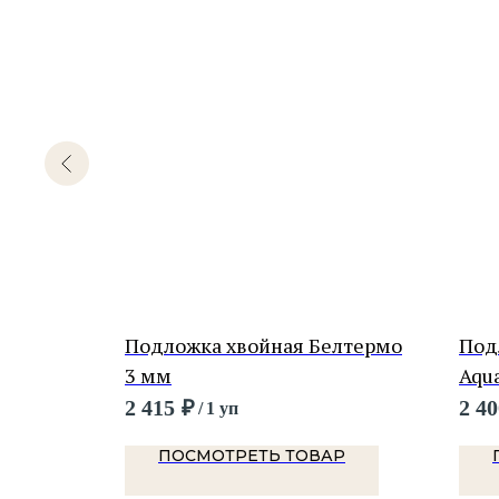
арпет 8
Подложка хвойная Белтермо
Подл
3 мм
Aqua
2 415
₽
2 40
/
1 уп
Р
ПОСМОТРЕТЬ ТОВАР