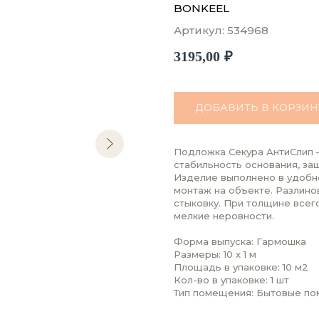
BONKEEL
Артикул:
534968
3195,00
₽
ДОБАВИТЬ В КОРЗИН
Подложка Секура АнтиСлип 
стабильность основания, защ
Изделие выполнено в удобн
монтаж на объекте. Разлино
стыковку. При толщине всег
мелкие неровности.
Форма выпуска: Гармошка
Размеры: 10 x 1 м
Площадь в упаковке: 10 м2
Кол-во в упаковке: 1 шт
Тип помещения: Бытовые п