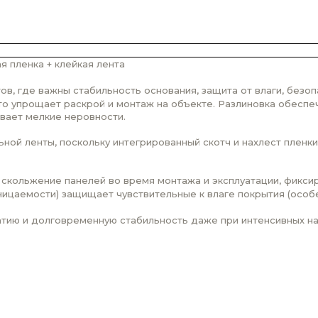
я пленка + клейкая лента
в, где важны стабильность основания, защита от влаги, безоп
о упрощает раскрой и монтаж на объекте. Разлиновка обеспеч
вает мелкие неровности.
ной ленты, поскольку интегрированный скотч и нахлест плен
ольжение панелей во время монтажа и эксплуатации, фиксиру
ицаемости) защищает чувствительные к влаге покрытия (особе
тию и долговременную стабильность даже при интенсивных на