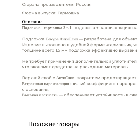
Старана производитель: Россия
Форма выпуска: Гармошка
Описание
: подложка + пароизоляционна
Подложка - гармошка 3 в 1
Подложка
— разработана для объекто
Секура АнтиСлип
Изделие выполнено в удобной форме «гармошки», чт
толщине всего 1,5 мм подложка эффективно выравни
Не требует применения дополнительной уплотнитель
что экономит средства на расходные материалы.
Верхний слой с
покрытием предотвращает ск
АнтиСлип
(низкий коэффициент паропрон
Встроенная пароизоляция
с основания;
— обеспечивает устойчивость к сжа
Высокая плотность
Похожие товары