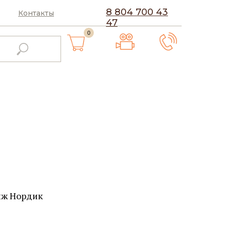
8 804 700 43
Контакты
47
0
унж Нордик