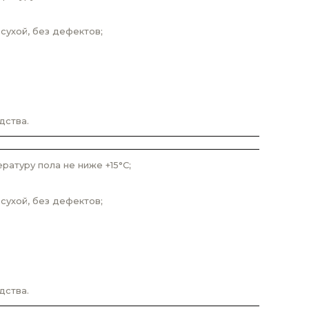
сухой, без дефектов;
дства.
атуру пола не ниже +15°С;
сухой, без дефектов;
дства.