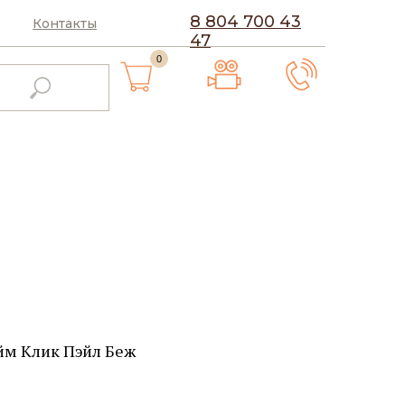
8 804 700 43
Контакты
47
0
айм Клик Пэйл Беж