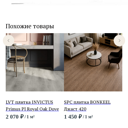
Похожие товары
LVT плитка INVICTUS
SPC плитка BONKEEL
SP
Primus Pl Royal Oak Dove
Джаст 420
Па
2 070
₽
1 450
₽
2 
/
1 м²
/
1 м²