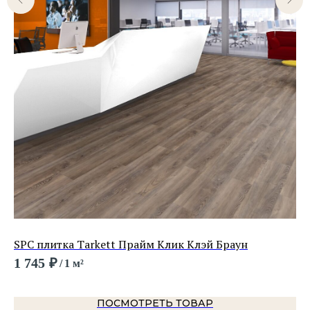
SPC плитка Tarkett Прайм Клик Клэй Браун
LV
1 745
₽
99
/
1 м²
ПОСМОТРЕТЬ ТОВАР