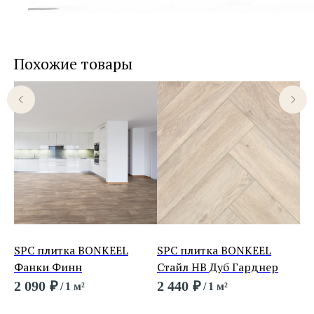
Похожие товары
нж
SPC плитка BONKEEL
SPC плитка BONKEEL
SP
Фанки Финн
Стайл HB Дуб Гарднер
Кл
2 090
₽
2 440
₽
1 
/
1 м²
/
1 м²