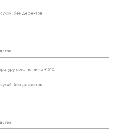
сухой, без дефектов;
дства.
атуру пола не ниже +15°С;
сухой, без дефектов;
дства.