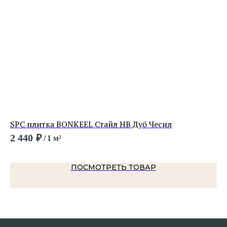
SPC плитка BONKEEL Стайл HB Дуб Чесил
LV
2 440
₽
1 
/
1 м²
ПОСМОТРЕТЬ ТОВАР