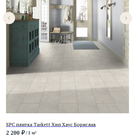
SPC плитка Tarkett Хип Хаус Борислав
SP
2 200
₽
2 
/
1 м²