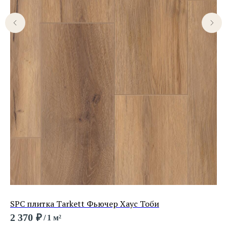
SPC плитка Tarkett Фьючер Хаус Тоби
LV
Be
2 370
₽
/
1 м²