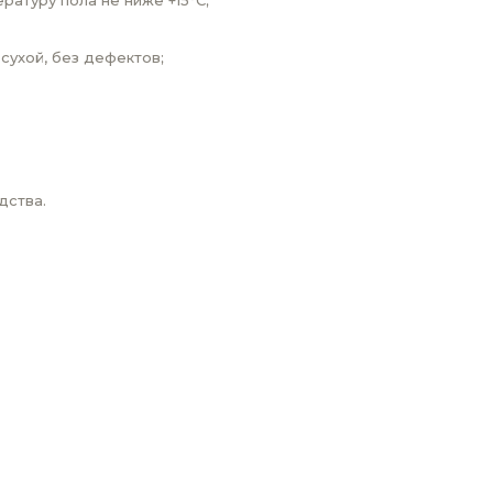
атуру пола не ниже +15°С;
сухой, без дефектов;
дства.