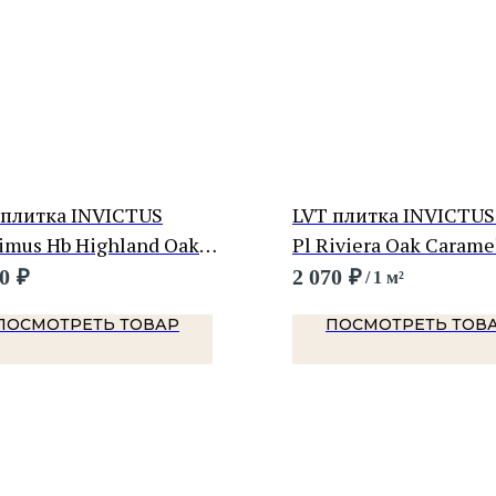
 плитка INVICTUS
LVT плитка INVICTUS
imus Hb Highland Oak
Pl Riviera Oak Carame
colate
0
₽
2 070
₽
/
1 м²
ПОСМОТРЕТЬ ТОВАР
ПОСМОТРЕТЬ ТОВ