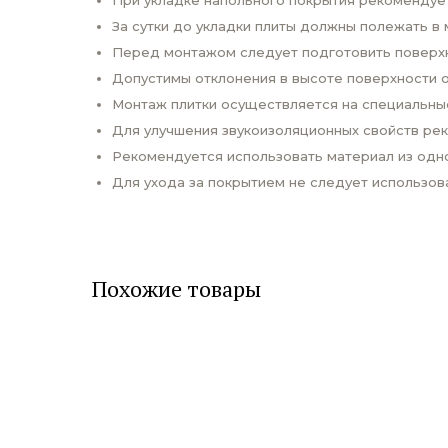
При укладке напольного покрытия рекомендует
За сутки до укладки плиты должны полежать в 
Перед монтажом следует подготовить поверхно
Допустимы отклонения в высоте поверхности о
Монтаж плитки осуществляется на специальны
Для улучшения звукоизоляционных свойств ре
Рекомендуется использовать материал из одно
Для ухода за покрытием не следует использо
Похожие товары
спродажа