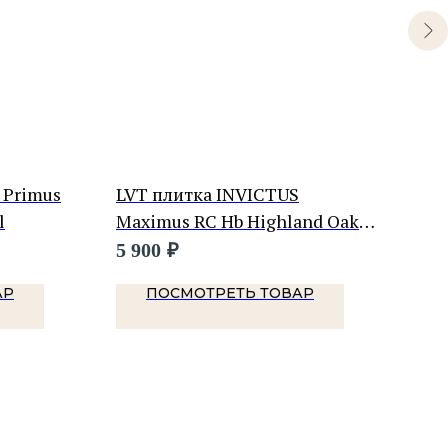
 Primus
LVT плитка INVICTUS
LVT
l
Maximus RC Hb Highland Oak
Хоу
Classic
5 900
₽
990
АР
ПОСМОТРЕТЬ ТОВАР