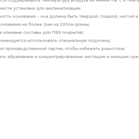
ся поддерживать температуру воздуха не менее +18°С и темпер
месте установки для акклиматизации;
сть основания – она должна быть твердой, гладкой, чистой и 
снования не более 2мм на 200см длины;
е клеевые составы для ПВХ покрытий;
комендуется использовать специальную подложку;
й производственной партии, чтобы избежать разнотона;
вать абразивные и концентрированные чистящие и моющие сре