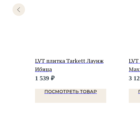
Стайл
LVT плитка Tarkett Лаунж
LVT
Ибица
Max
Cho
1 539
₽
3 12
Р
ПОСМОТРЕТЬ ТОВАР