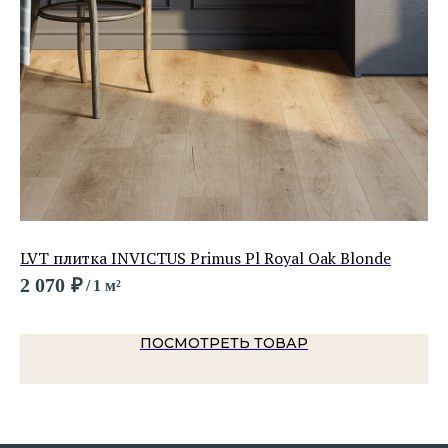
LVT плитка INVICTUS Primus Pl Royal Oak Blonde
SP
2 070
₽
2 
/
1 м²
ПОСМОТРЕТЬ ТОВАР