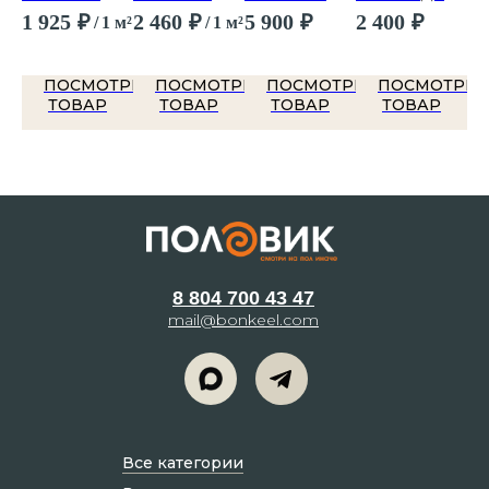
ик
Рокстар
Пайн 309
Maximus RC
Хаус Стэнли
Пр
1 925
₽
2 460
₽
5 900
₽
2 400
₽
1 
 м²
/
1 м²
/
1 м²
Джанет
Hb Divine Oak
Ма
Champagne
Гр
ТРЕТЬ
ПОСМОТРЕТЬ
ПОСМОТРЕТЬ
ПОСМОТРЕТЬ
ПОСМОТРЕТ
ТОВАР
ТОВАР
ТОВАР
ТОВАР
8 804 700 43 47
mail@bonkeel.com
Все категории