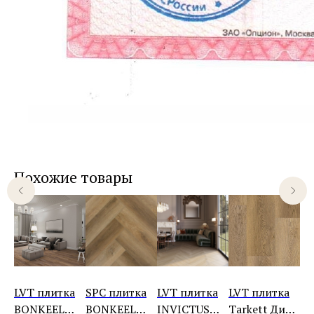
Похожие товары
а
LVT плитка
SPC плитка
LVT плитка
LVT плитка
SP
BONKEEL
BONKEEL
INVICTUS
Tarkett Дип
Ta