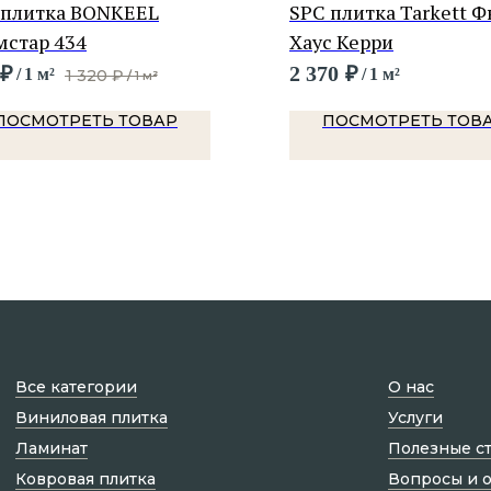
 плитка BONKEEL
SPC плитка Tarkett 
мстар 434
Хаус Керри
₽
2 370
₽
/
1 м²
/
1 м²
1 320
₽
/
1 м²
ПОСМОТРЕТЬ ТОВАР
ПОСМОТРЕТЬ ТОВ
Все категории
О нас
Виниловая плитка
Услуги
Ламинат
Полезные с
Ковровая плитка
Вопросы и 