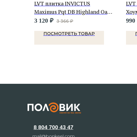
LVT плитка INVICTUS
LVT
k
Maximus Pqt DB Highland Oak
Хоу
Ebony
3 120
₽
990
3 366
₽
Р
ПОСМОТРЕТЬ ТОВАР
8 804 700 43 47
mail@bonkeel.com