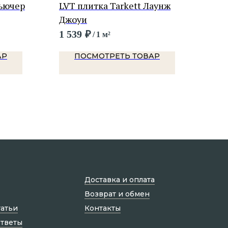
Фьючер
LVT плитка Tarkett Лаунж
LVT
Джоуи
Сак
1 539
₽
1 6
/
1 м²
АР
ПОСМОТРЕТЬ ТОВАР
Доставка и оплата
Возврат и обмен
татьи
Контакты
ответы