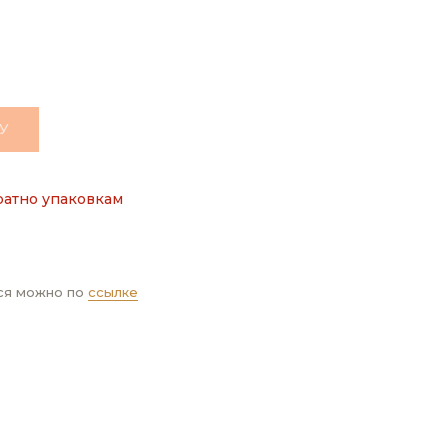
У
ратно упаковкам
ся можно по
ссылке