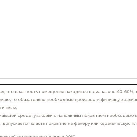
ь, что влажность помещения находится в диапазоне 40-60%, т
льше, то обязательно необходимо произвести финишную заливк
 и пыли;
ужающей среде, упаковки с напольным покрытием необходимо в
, допускается класть покрытие на фанеру или керамическую пл
ируемой температуре не выше 28℃