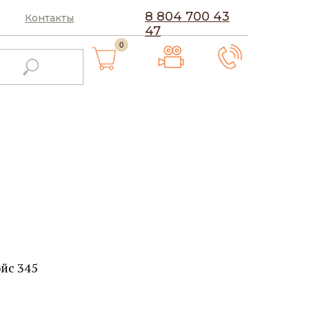
8 804 700 43
Контакты
47
0
йс 345