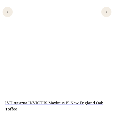
LVT плитка INVICTUS Maximus Pl New England Oak
LV
Toffee
99