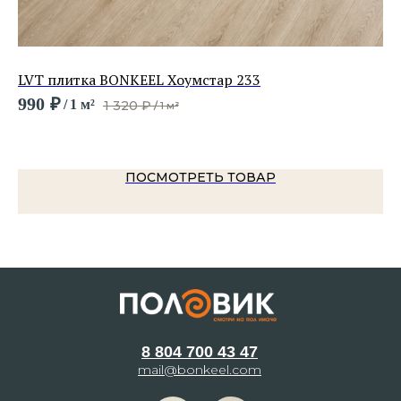
LVT плитка BONKEEL Хоумстар 233
LV
Sa
990
₽
/
1 м²
1 320
₽
/
1 м²
2 
ПОСМОТРЕТЬ ТОВАР
8 804 700 43 47
mail@bonkeel.com