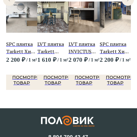
а
SPC плитка
LVT плитка
LVT плитка
SPC плитка
LV
Tarkett Хип
Tarkett
INVICTUS
Tarkett Хип
IN
Хаус Тревор
Лаунж Digi
Primus Pl
Хаус Айван
Ma
2 200
₽
1 610
₽
2 070
₽
2 200
₽
2 
 м²
/
1 м²
/
1 м²
/
1 м²
/
1 м²
Edition
Royal Oak
Hi
Оливер
Traditional
Ch
ТРЕТЬ
ПОСМОТРЕТЬ
ПОСМОТРЕТЬ
ПОСМОТРЕТЬ
ПОСМОТРЕТ
ТОВАР
ТОВАР
ТОВАР
ТОВАР
8 804 700 43 47