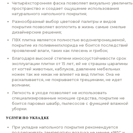
Четырёхсторонняя фаска позволяет визуально увеличить
пространство и создает ощущение использования
натурального напольного покрытия;
Разнообразный выбор цветовой палитры и видов
покрытия позволяет воплотить в жизнь самые смелые
дизайнерские решения;
ПВХ плитка является полностью водонепроницаемой,
покрытие из поливинилхлорида не боится последствий
проявлений влаги, таких как плесень и грибок;
Благодаря высокой степени износоустойчивости срок
эксплуатации плитки от 15 лет, ей не страшны царапины
от когтей животных, каблуков, давление мебельных
ножек так же никак не влияет на вид плитки. Она не
раскалывается, не покрывается трещинами, не идет
волнами;
Легкость в уходе позволяет не использовать
специализированные моющие средства, покрытие не
боится паровых швабр, пылесосов с функцией влажной
уборки.
УСЛУГИ ПО УКЛАДКЕ
При укладке напольного покрытия рекомендуется
поддерживать температуру воздуха не менее +18°С и