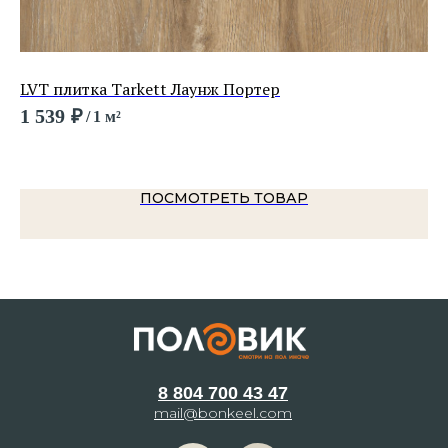
LVT плитка Tarkett Лаунж Портер
LV
Oa
1 539
₽
/
1 м²
3 
ПОСМОТРЕТЬ ТОВАР
8 804 700 43 47
mail@bonkeel.com