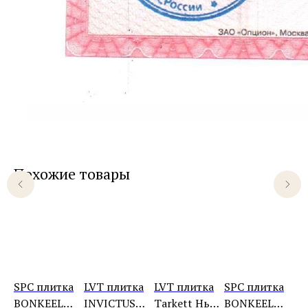
Похожие товары
а
SPC плитка
LVT плитка
LVT плитка
SPC плитка
LV
BONKEEL
INVICTUS
Tarkett Нью
BONKEEL
Ta