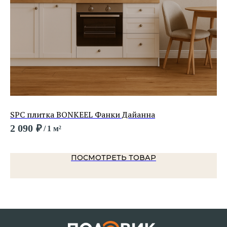
SPC плитка BONKEEL Фанки Дайанна
LV
2 090
₽
1 
/
1 м²
ПОСМОТРЕТЬ ТОВАР