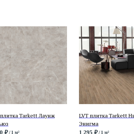
 плитка Tarkett Лаунж
LVT плитка Tarkett 
ьюз
Энигма
0
₽
1 295
₽
/
1 м²
/
1 м²