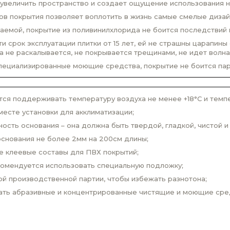
увеличить пространство и создает ощущение использования н
ов покрытия позволяет воплотить в жизнь самые смелые диза
мой, покрытие из поливинилхлорида не боится последствий пр
 срок эксплуатации плитки от 15 лет, ей не страшны царапины
на не раскалывается, не покрывается трещинами, не идет волна
специализированные моющие средства, покрытие не боится пар
ся поддерживать температуру воздуха не менее +18°С и темпер
месте установки для акклиматизации;
сть основания – она должна быть твердой, гладкой, чистой и 
снования не более 2мм на 200см длины;
е клеевые составы для ПВХ покрытий;
комендуется использовать специальную подложку;
й производственной партии, чтобы избежать разнотона;
вать абразивные и концентрированные чистящие и моющие сре