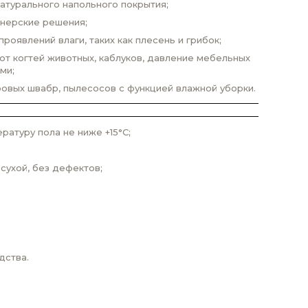
атурального напольного покрытия;
йнерские решения;
оявлений влаги, таких как плесень и грибок;
 от когтей животных, каблуков, давление мебельных
ми;
овых швабр, пылесосов с функцией влажной уборки.
атуру пола не ниже +15°С;
сухой, без дефектов;
дства.