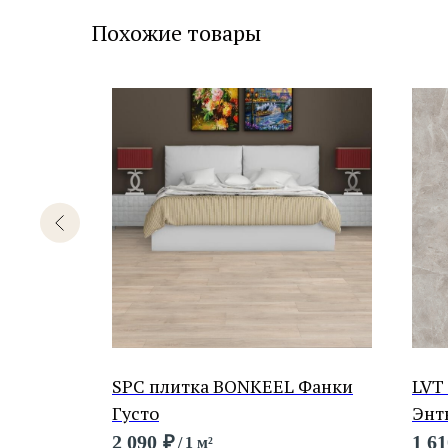
Похожие товары
SPC плитка BONKEEL Фанки
LVT
Густо
Энт
2 090
₽
1 61
/
1 м²