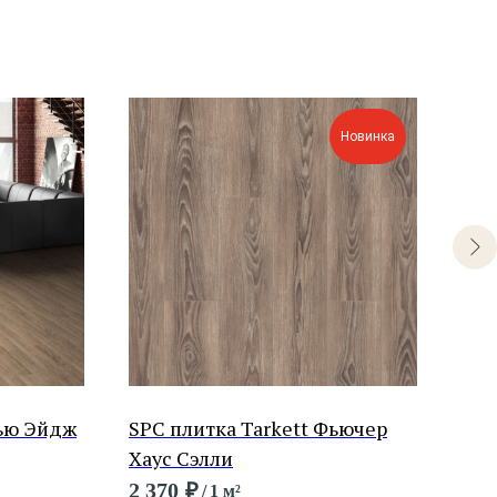
Новинка
Нью Эйдж
SPC плитка Tarkett Фьючер
LVT
Хаус Сэлли
Лан
2 370
₽
1 6
/
1 м²