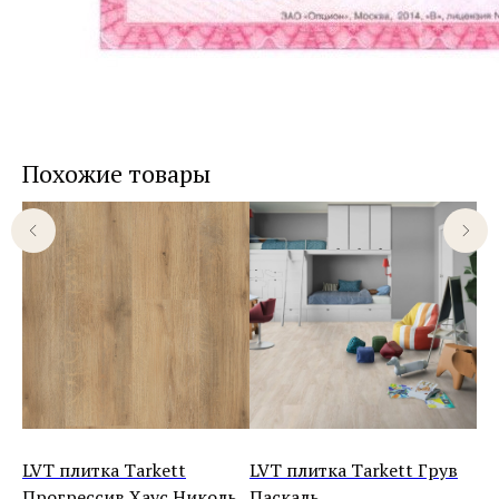
Похожие товары
айм
LVT плитка Tarkett
LVT плитка Tarkett Грув
LV
Прогрессив Хаус Николь
Паскаль
Ро