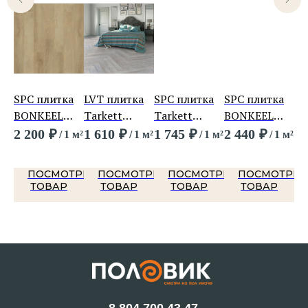
а
SPC плитка
LVT плитка
SPC плитка
SPC плитка
SP
BONKEEL
Tarkett
Tarkett
BONKEEL
B
Лайн 347
Лаунж Хаски
Прайм Клик
Стайл HB
Па
2 200
₽
1 610
₽
1 745
₽
2 440
₽
2 
 м²
/
1 м²
/
1 м²
/
1 м²
/
1 м²
Рич Браун
Дуб Чесил
ТРЕТЬ
ПОСМОТРЕТЬ
ПОСМОТРЕТЬ
ПОСМОТРЕТЬ
ПОСМОТРЕТ
ТОВАР
ТОВАР
ТОВАР
ТОВАР
8 804 700 43 47