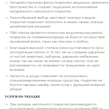
Четырёхсторонняя фаска позволяет визуально увеличить
пространство и создает ощущение использования
натурального напольного покрытия;
Разнообразный выбор цветовой палитры и видов
покрытия позволяет воплотить в жизнь самые смелые
дизайнерские решения;
ПВХ плитка является полностью водонепроницаемой,
покрытие из поливинилхлорида не боится последствий
проявлений влаги, таких как плесень и грибок;
Благодаря высокой степени износоустойчивости срок
эксплуатации плитки от 15 лет, ей не страшны царапины
от когтей животных, каблуков, давление мебельных
ножек так же никак не влияет на вид плитки. Она не
раскалывается, не покрывается трещинами, не идет
волнами;
Легкость в уходе позволяет не использовать
специализированные моющие средства, покрытие не
боится паровых швабр, пылесосов с функцией влажной
уборки.
УСЛУГИ ПО УКЛАДКЕ
При укладке напольного покрытия рекомендуется
поддерживать температуру воздуха не менее +18°С и