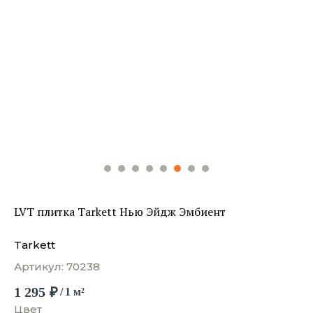
LVT плитка Tarkett Нью Эйдж Эмбиент
Tarkett
Артикул:
70238
1 295
₽
/
1 м²
Цвет