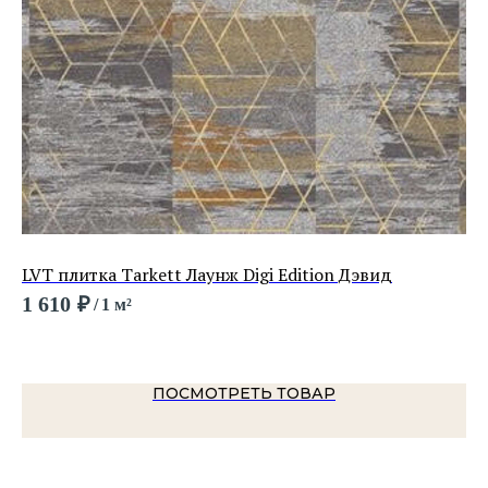
LVT плитка Tarkett Лаунж Digi Edition Дэвид
LV
1 610
₽
2 
/
1 м²
ПОСМОТРЕТЬ ТОВАР