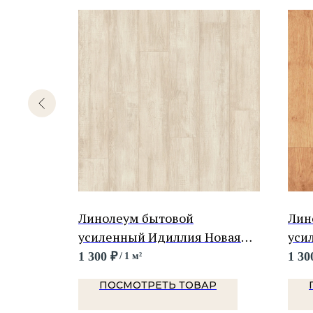
ский
Линолеум бытовой
Лин
люс
усиленный Идиллия Новая
уси
Клони 1
Нов
1 300
₽
1 30
/
1 м²
Р
ПОСМОТРЕТЬ ТОВАР