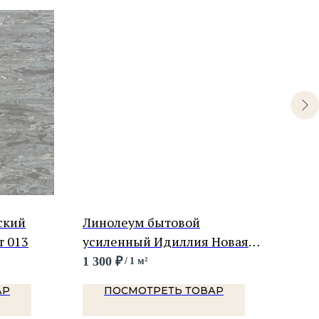
ский
Линолеум бытовой
Лин
т 013
усиленный Идиллия Новая
Сор
Сага 3
1 300
₽
650
/
1 м²
АР
ПОСМОТРЕТЬ ТОВАР