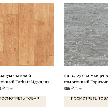
олеум бытовой
Линолеум коммерче
ленный Tarkett Идиллия
гомогенный Горизон
ая Оксфорд 1
0
₽
866
₽
/
1 м²
/
1 м²
ПОСМОТРЕТЬ ТОВАР
ПОСМОТРЕТЬ ТОВ