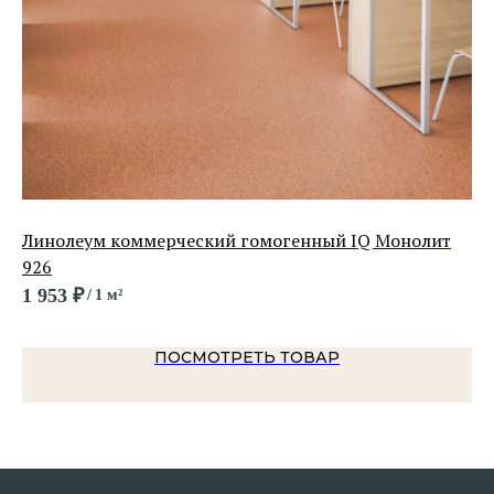
Линолеум коммерческий гомогенный IQ Монолит
Ли
926
Ас
1 953
₽
87
/
1 м²
ПОСМОТРЕТЬ ТОВАР