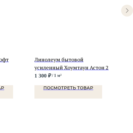
офт
Линолеум бытовой
Лин
усиленный Хоумтаун Астон 2
уси
Про
1 300
₽
1 0
/
1 м²
АР
ПОСМОТРЕТЬ ТОВАР