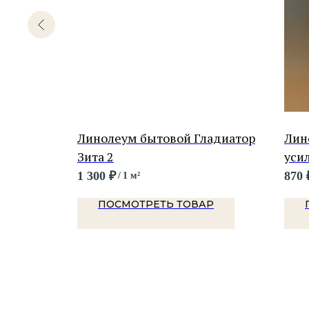
ский
Линолеум бытовой Гладиатор
Лин
атик
Зита 2
уси
1 300
₽
870
/
1 м²
Р
ПОСМОТРЕТЬ ТОВАР