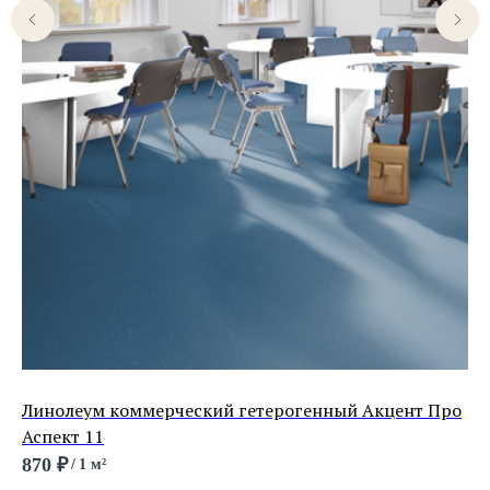
Линолеум коммерческий гетерогенный Акцент Про
Ли
Аспект 11
87
870
₽
/
1 м²