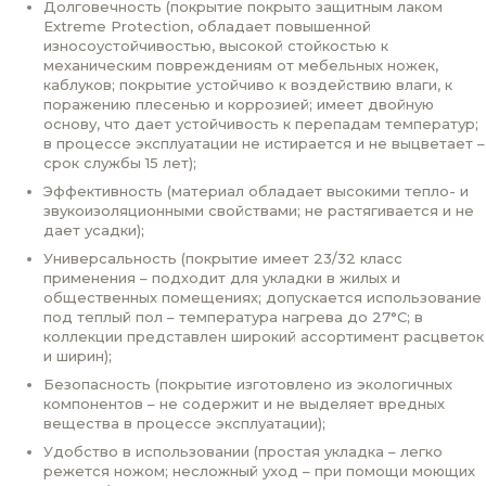
Долговечность (покрытие покрыто защитным лаком
Extreme Protection, обладает повышенной
износоустойчивостью, высокой стойкостью к
механическим повреждениям от мебельных ножек,
каблуков; покрытие устойчиво к воздействию влаги, к
поражению плесенью и коррозией; имеет двойную
основу, что дает устойчивость к перепадам температур;
в процессе эксплуатации не истирается и не выцветает –
срок службы 15 лет);
Эффективность (материал обладает высокими тепло- и
звукоизоляционными свойствами; не растягивается и не
дает усадки);
Универсальность (покрытие имеет 23/32 класс
применения – подходит для укладки в жилых и
общественных помещениях; допускается использование
под теплый пол – температура нагрева до 27°С; в
коллекции представлен широкий ассортимент расцветок
и ширин);
Безопасность (покрытие изготовлено из экологичных
компонентов – не содержит и не выделяет вредных
вещества в процессе эксплуатации);
Удобство в использовании (простая укладка – легко
режется ножом; несложный уход – при помощи моющих