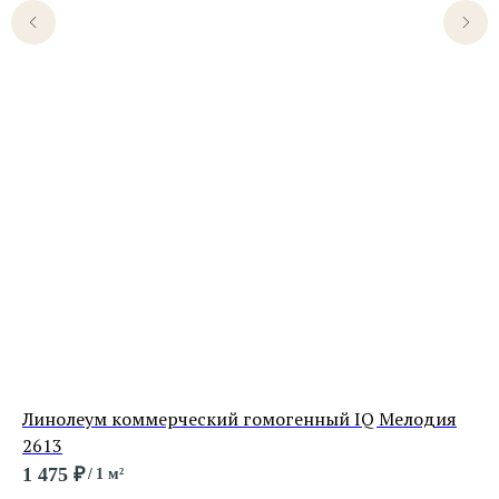
Линолеум коммерческий гомогенный IQ Мелодия
Ли
2613
Де
1 475
₽
86
/
1 м²