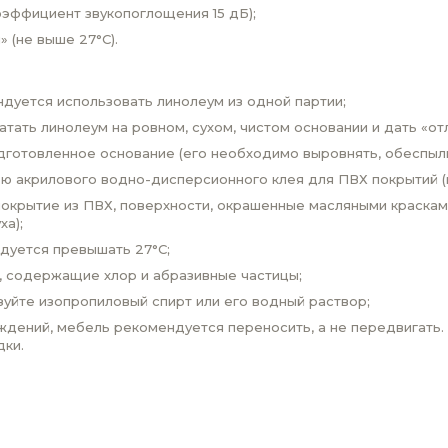
оэффициент звукопоглощения 15 дБ);
 (не выше 27°С).
дуется использовать линолеум из одной партии;
тать линолеум на ровном, сухом, чистом основании и дать «от
дготовленное основание (его необходимо выровнять, обеспылит
 акрилового водно-дисперсионного клея для ПВХ покрытий (н
покрытие из ПВХ, поверхности, окрашенные масляными краскам
ха);
ндуется превышать 27°С;
, содержащие хлор и абразивные частицы;
уйте изопропиловый спирт или его водный раствор;
дений, мебель рекомендуется переносить, а не передвигать. 
дки.