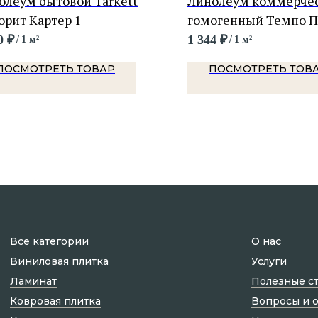
олеум бытовой Tarkett
Линолеум коммерче
орит Картер 1
гомогенный Темпо 
1001
0
₽
1 344
₽
/
1 м²
/
1 м²
ПОСМОТРЕТЬ ТОВАР
ПОСМОТРЕТЬ ТОВ
Все категории
О нас
Виниловая плитка
Услуги
Ламинат
Полезные с
Ковровая плитка
Вопросы и 