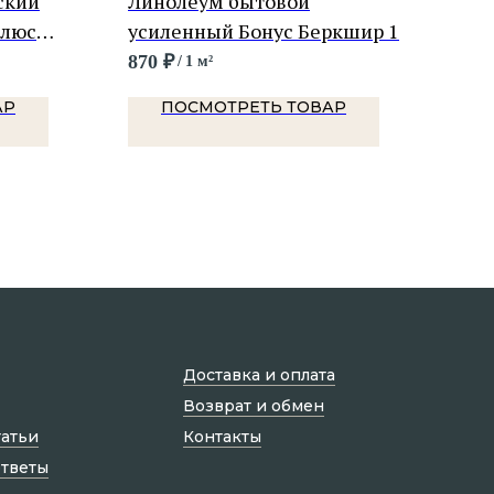
ский
Линолеум бытовой
Лин
Плюс
усиленный Бонус Беркшир 1
уси
870
₽
870
/
1 м²
АР
ПОСМОТРЕТЬ ТОВАР
Доставка и оплата
Возврат и обмен
татьи
Контакты
ответы