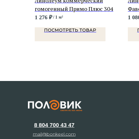
тимул
Линолеум коммерческий
Лин
гомогенный Примо Плюс 304
Фав
1 276
₽
1 08
/
1 м²
Р
ПОСМОТРЕТЬ ТОВАР
8 804 700 43 47
mail@bonkeel.com