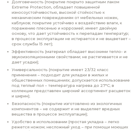
Долговечность (покрытие покрыто защитным лаком
Extreme Protection, обладает повышенной
износоустойчивостью, высокой стойкостью к
механическим повреждениям от мебельных ножек,
каблуков; покрытие устойчиво к воздействию влаги, к
поражению плесенью и коррозией; имеет двойную
основу, что дает устойчивость к перепадам температур;
в процессе эксплуатации не истирается и не выцветает –
срок службы 15 лет);
Эффективность (материал обладает высокими тепло- и
звукоизоляционными свойствами; не растягивается и не
дает усадки);
Универсальность (покрытие имеет 23/32 класс
применения – подходит для укладки в жилых и
общественных помещениях; допускается использование
под теплый пол – температура нагрева до 27°С; в
коллекции представлен широкий ассортимент расцветок
и ширин);
Безопасность (покрытие изготовлено из экологичных
компонентов – не содержит и не выделяет вредных
вещества в процессе эксплуатации);
Удобство в использовании (простая укладка – легко
режется ножом; несложный уход – при помощи моющих