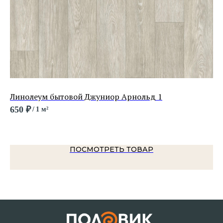
Линолеум бытовой Джуниор Арнольд 1
Ли
Са
650
₽
/
1 м²
1 
ПОСМОТРЕТЬ ТОВАР