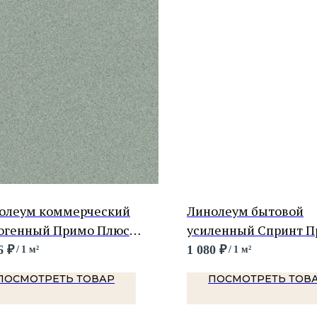
олеум коммерческий
Линолеум бытовой
огенный Примо Плюс
усиленный Спринт П
о 311
Хистори 1
6
₽
1 080
₽
/
1 м²
/
1 м²
ПОСМОТРЕТЬ ТОВАР
ПОСМОТРЕТЬ ТОВ