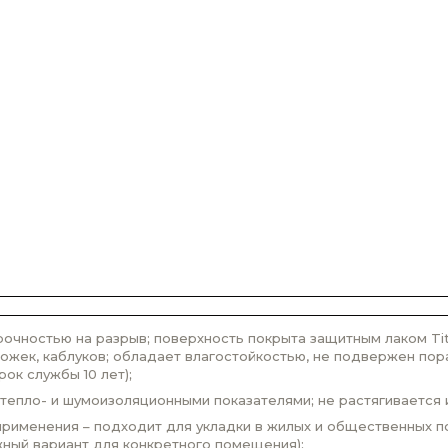
очностью на разрыв; поверхность покрыта защитным лаком Ti
ожек, каблуков; обладает влагостойкостью, не подвержен пор
рок службы 10 лет);
епло- и шумоизоляционными показателями; не растягивается и
 применения – подходит для укладки в жилых и общественных 
жный вариант для конкретного помещения);