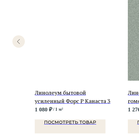
Новинка
ский
Линолеум бытовой
Лин
атик
усиленный Форс Р Канаста 3
гом
Деп
1 080
₽
1 27
/
1 м²
Р
ПОСМОТРЕТЬ ТОВАР