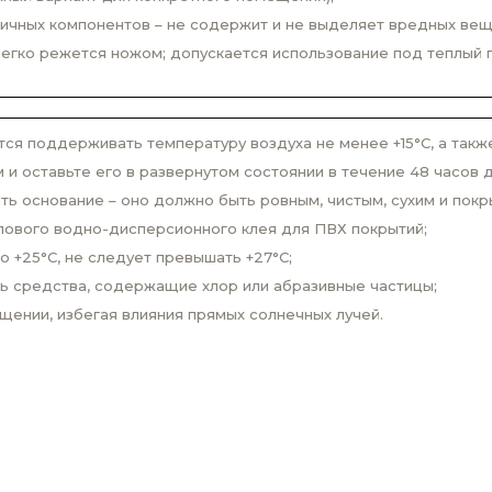
гичных компонентов – не содержит и не выделяет вредных вещ
легко режется ножом; допускается использование под теплый п
ся поддерживать температуру воздуха не менее +15°С, а такж
 оставьте его в развернутом состоянии в течение 48 часов д
ь основание – оно должно быть ровным, чистым, сухим и покр
лового водно-дисперсионного клея для ПВХ покрытий;
 +25°С, не следует превышать +27°С;
ь средства, содержащие хлор или абразивные частицы;
щении, избегая влияния прямых солнечных лучей.