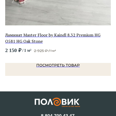
Ламинат Master Floor by Kaindl 8.32 Premium HG
Ла
O581 HG Oak Stone
K5
2 150
₽
1 
/
1 м²
2 925
₽
/
1 м²
ПОСМОТРЕТЬ ТОВАР
8 804 700 43 47