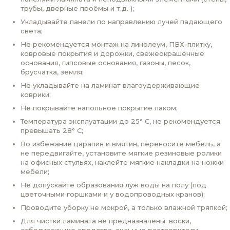
трубы, дверные проёмы и т.д. );
Укладывайте панели по направлению лучей падающего
света;
Не рекомендуется монтаж на линолеум, ПВХ-плитку,
ковровые покрытия и дорожки, свежеокрашенные
основания, гипсовые основания, газоны, песок,
брусчатка, земля;
Не укладывайте на ламинат влагоудерживающие
коврики;
Не покрывайте напольное покрытие лаком;
Температура эксплуатации до 25° С, не рекомендуется
превышать 28° С;
Во избежание царапин и вмятин, переносите мебель, а
не передвигайте, установите мягкие резиновые ролики
на офисных стульях, наклейте мягкие накладки на ножки
мебели;
Не допускайте образования луж воды на полу (под
цветочными горшками и у водопроводных кранов);
Проводите уборку не мокрой, а только влажной тряпкой;
Для чистки ламината не предназначены: воски,
отбеливающие средства, сильные растворители,