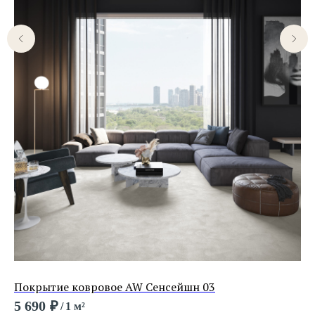
Покрытие ковровое AW Сенсейшн 03
По
5 690
₽
3 
/
1 м²