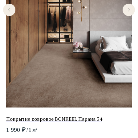
Покрытие ковровое BONKEEL Парана 34
По
1 990
₽
7 
/
1 м²