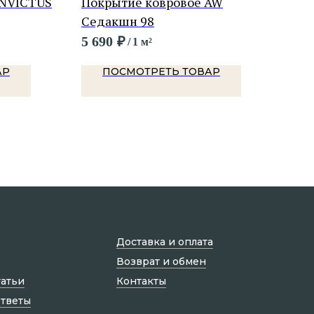
INVICTUS
Покрытие ковровое AW
Пок
Седакшн 98
Мар
5 690
₽
5 5
/
1 м²
АР
ПОСМОТРЕТЬ ТОВАР
Доставка и оплата
Возврат и обмен
татьи
Контакты
ответы