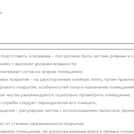
и
одготовить основание – пол должен быть чистым, ровным и с
ниях с высоким уровнем влажности;
 материал согласно форме помещения;
вых покрытий – на двустороннюю клейкую ленту, путем прикле
врового покрытия, особенностей пола и назначения помещения
вой чистки рекомендуется тщательно проветрить помещение;
о службы следует периодически его очищать;
щения – регулярная чистка с использованием пылесоса, проме
ит от степени загрязненности покрытия;
аемом помещении, не допуская влияния влаги и прямых солнеч