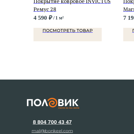
AW
Покрытие ковровое INVICTUS
Пок
Ремус 28
Маг
4 590
₽
7 19
/
1 м²
Р
ПОСМОТРЕТЬ ТОВАР
8 804 700 43 47
mail@bonkeel.com