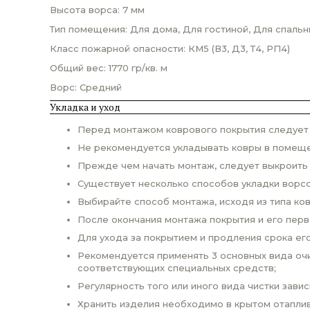
Высота ворса: 7 мм
Тип помещения: Для дома, Для гостиной, Для спальн
Класс пожарной опасности: КМ5 (В3, Д3, Т4, РП4)
Общий вес: 1770 гр/кв. м
Ворс: Средний
Укладка и уход
Перед монтажом коврового покрытия следует п
Не рекомендуется укладывать ковры в помеще
Прежде чем начать монтаж, следует выкроить
Существует несколько способов укладки ворсо
Выбирайте способ монтажа, исходя из типа ко
После окончания монтажа покрытия и его пер
Для ухода за покрытием и продления срока ег
Рекомендуется применять 3 основных вида очи
соответствующих специальных средств;
Регулярность того или иного вида чистки завис
Хранить изделия необходимо в крытом отаплив