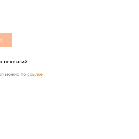
У
х покрытий:
ся можно по
ссылке