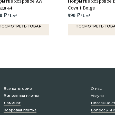
рытие ковровое AW
Покрытие ковровое
ада 44
Соул 1 Beige
0
₽
990
₽
/
1 м²
/
1 м²
ПОСМОТРЕТЬ ТОВАР
ПОСМОТРЕТЬ ТОВ
Все категории
О нас
Виниловая плитка
Услуги
Ламинат
Полезные с
Ковровая плитка
Вопросы и 