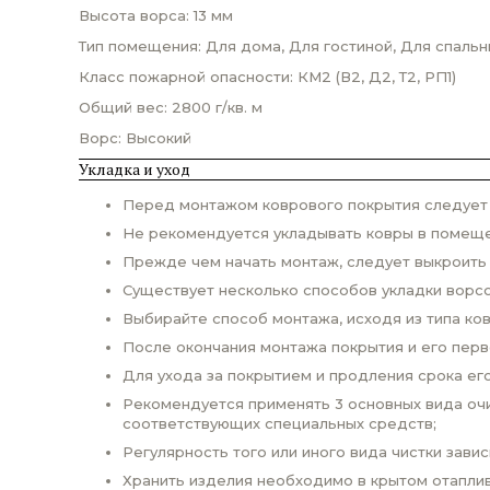
Высота ворса: 13 мм
Тип помещения: Для дома, Для гостиной, Для спальн
Класс пожарной опасности: КМ2 (В2, Д2, Т2, РП1)
Общий вес: 2800 г/кв. м
Ворс: Высокий
Укладка и уход
Перед монтажом коврового покрытия следует п
Не рекомендуется укладывать ковры в помеще
Прежде чем начать монтаж, следует выкроить
Существует несколько способов укладки ворсо
Выбирайте способ монтажа, исходя из типа ко
После окончания монтажа покрытия и его пер
Для ухода за покрытием и продления срока ег
Рекомендуется применять 3 основных вида очи
соответствующих специальных средств;
Регулярность того или иного вида чистки завис
Хранить изделия необходимо в крытом отаплив