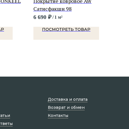
 BONKEEL
Покрытие ковровое AW
Пок
Сатисфакшн 98
Гри
6 690
₽
4 1
/
1 м²
АР
ПОСМОТРЕТЬ ТОВАР
Доставка и оплата
Возврат и обмен
татьи
Контакты
ответы