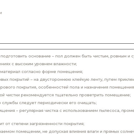
и
одготовить основание – пол должен быть чистым, ровным и с
ниях с высоким уровнем влажности;
 материал согласно форме помещения;
вых покрытий – на двустороннюю клейкую ленту, путем прикле
врового покрытия, особенностей пола и назначения помещения
вой чистки рекомендуется тщательно проветрить помещение;
о службы следует периодически его очищать;
щения – регулярная чистка с использованием пылесоса, проме
ит от степени загрязненности покрытия;
аемом помещении, не допуская влияния влаги и прямых солнеч