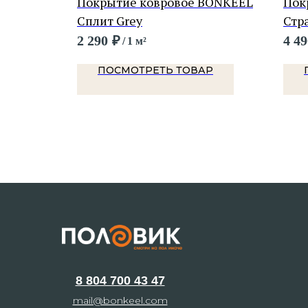
BONKEEL
Покрытие ковровое BONKEEL
Пок
Сплит Grey
Стр
2 290
₽
4 49
/
1 м²
Р
ПОСМОТРЕТЬ ТОВАР
8 804 700 43 47
mail@bonkeel.com