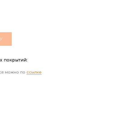
У
х покрытий:
ся можно по
ссылке